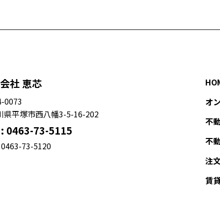
会社 恵芯
HO
-0073
オ
県平塚市西八幡3-5-16-202
不
 :
0463-73-5115
不
：
0463-73-5120
注
賃