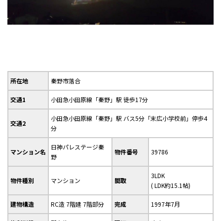
所在地
秦野市落合
交通1
小田急小田原線「秦野」駅 徒歩17分
小田急小田原線「秦野」駅 バス5分「末広小学校前」停歩4
交通2
分
日神パレステージ秦
マンション名
物件番号
39786
野
3LDK
物件種別
マンション
間取
( LDK約15.1帖)
建物構造
RC造 7階建 7階部分
完成
1997年7月