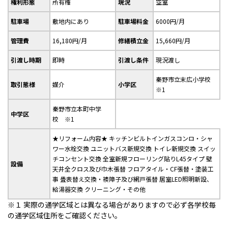
権利形態
所有権
現況
空室
駐車場
敷地内にあり
駐車場料金
6000円/月
管理費
16,180円/月
修繕積立金
15,660円/月
引渡し時期
即時
引渡し条件
現況渡し
秦野市立末広小学校
取引態様
媒介
小学区
※1
秦野市立本町中学
中学区
校
※1
★リフォーム内容★ キッチンビルトインガスコンロ・シャ
ワー水栓交換 ユニットバス新規交換 トイレ新規交換 スイッ
チコンセント交換 全室新規フローリング貼りL45タイプ 壁
設備
天井全クロス及び巾木張替 フロアタイル・CF張替・塗装工
事 畳表替え交換・襖障子及び網戸張替 居室LED照明新設、
給湯器交換 クリーニング・その他
※１ 実際の通学区域とは異なる場合がありますので必ず各学校毎
の通学区域住所をご確認ください。