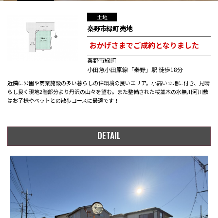
土地
秦野市緑町 売地
おかげさまでご成約となりました
秦野市緑町
小田急小田原線「秦野」駅 徒歩18分
近隣に公園や商業施設の多い暮らしの住環境の良いエリア。小高い立地に付き、見晴
らし良く現地2階部分より丹沢の山々を望む。また整備された桜並木の水無川河川敷
はお子様やペットとの散歩コースに最適です！
DETAIL