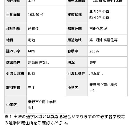
物件種別
土地
販売区画数
全1区画 販売中1区画
北 5.2M 公道
土地面積
103.40㎡
接道状況
西 4.0M 公道
権利形態
所有権
都市計画
市街化区域
地目
宅地
用途地域
第一種中高層住専
建ぺい率
60％
容積率
200％
建築条件
建築条件なし
現況
更地
引渡し時期
即時
引渡し条件
現況渡し
秦野市立南小学校
取引態様
売主
小学区
※1
秦野市立南中学校
中学区
※1
※１ 実際の通学区域とは異なる場合がありますので必ず各学校毎
の通学区域住所をご確認ください。